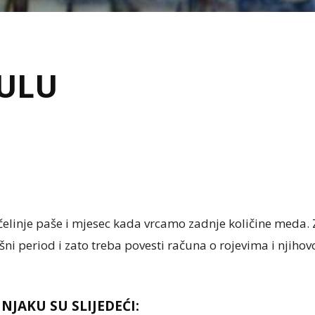
JULU
čelinje paše i mjesec kada vrcamo zadnje količine meda. Z
šni period i zato treba povesti računa o rojevima i njihov
INJAKU SU SLIJEDEĆI
: