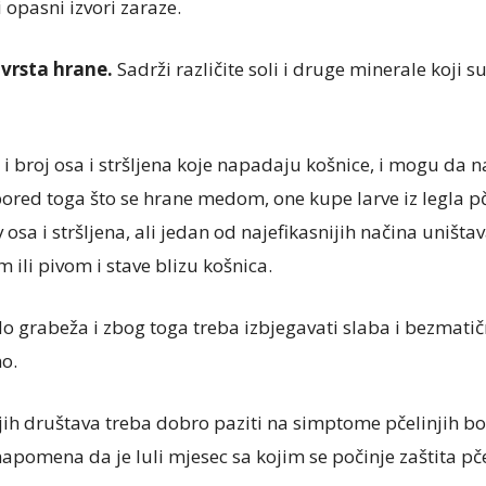
 opasni izvori zaraze.
 vrsta hrane.
Sadrži različite soli i druge minerale koji su
 i broj osa i stršljena koje napadaju košnice, i mogu da 
red toga što se hrane medom, one kupe larve iz legla pčel
 osa i stršljena, ali jedan od najefikasnijih načina uništa
li pivom i stave blizu košnica.
do grabeža i zbog toga treba izbjegavati slaba i bezmati
no.
jih društava treba dobro paziti na simptome pčelinjih bol
apomena da je luli mjesec sa kojim se počinje zaštita pč