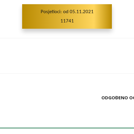
Posjetioci: od 05.11.2021
11741
ODGOĐENO OCJ