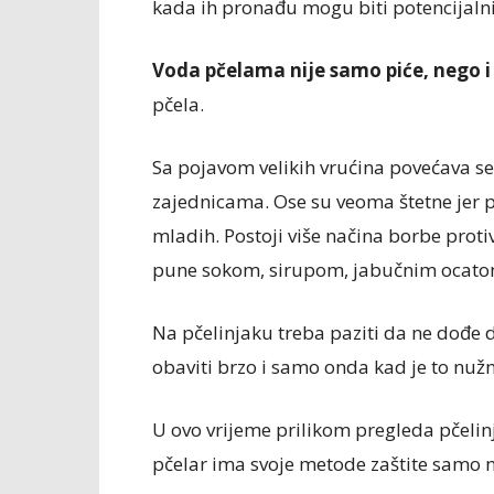
kada ih pronađu mogu biti potencijalni
Voda pčelama nije samo piće, nego i
pčela.
Sa pojavom velikih vrućina povećava se
zajednicama. Ose su veoma štetne jer po
mladih. Postoji više načina borbe protiv
pune sokom, sirupom, jabučnim ocatom i
Na pčelinjaku treba paziti da ne dođe 
obaviti brzo i samo onda kad je to nuž
U ovo vrijeme prilikom pregleda pčelin
pčelar ima svoje metode zaštite samo n