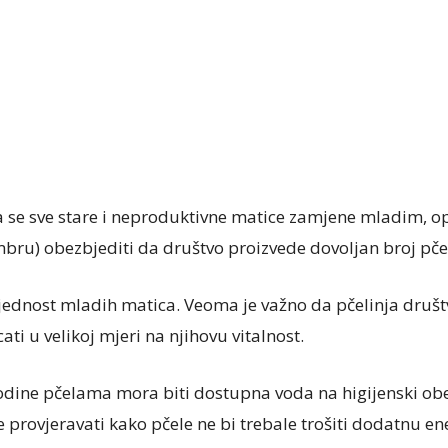
da se sve stare i neproduktivne matice zamjene mladim, 
bru) obezbjediti da društvo proizvede dovoljan broj pčel
rijednost mladih matica. Veoma je važno da pčelinja dru
cati u velikoj mjeri na njihovu vitalnost.
 godine pčelama mora biti dostupna voda na higijenski o
ije provjeravati kako pčele ne bi trebale trošiti dodatnu e