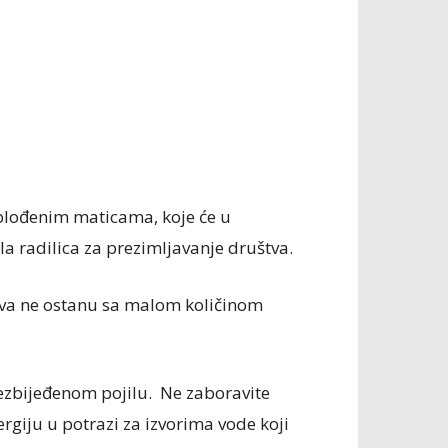
oplođenim maticama, koje će u
a radilica za prezimljavanje društva.
štva ne ostanu sa malom količinom
bezbijeđenom pojilu. Ne zaboravite
nergiju u potrazi za izvorima vode koji