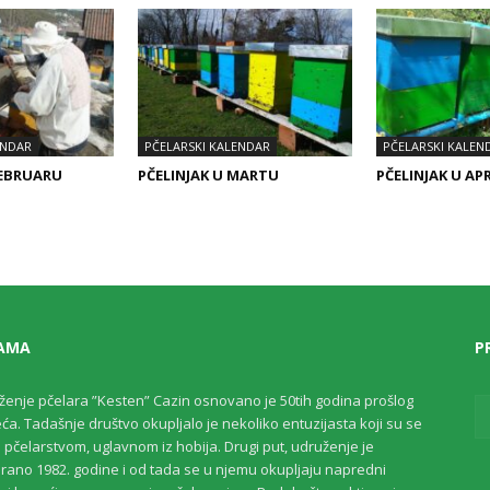
ENDAR
PČELARSKI KALENDAR
PČELARSKI KALEN
FEBRUARU
PČELINJAK U MARTU
PČELINJAK U AP
AMA
P
ženje pčelara ”Kesten” Cazin osnovano je 50tih godina prošlog
eća. Tadašnje društvo okupljalo je nekoliko entuzijasta koji su se
i pčelarstvom, uglavnom iz hobija. Drugi put, udruženje je
rano 1982. godine i od tada se u njemu okupljaju napredni