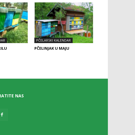
DAR
PČELARSKI KALENDAR
RILU
PČELINJAK U MAJU
RATITE NAS