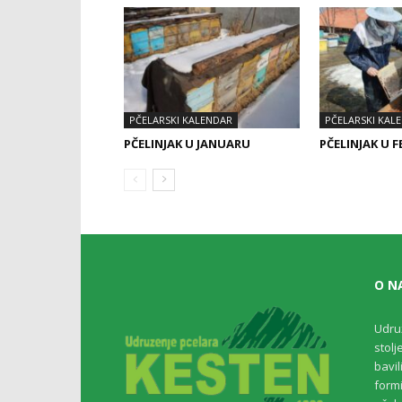
PČELARSKI KALENDAR
PČELARSKI KAL
PČELINJAK U JANUARU
PČELINJAK U 
O N
Udru
stolj
bavil
formi