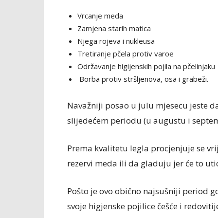
Vrcanje meda
Zamjena starih matica
Njega rojeva i nukleusa
Tretiranje pčela protiv varoe
Održavanje higijenskih pojila na pčelinjaku
Borba protiv stršljenova, osa i grabeži.
Navažniji posao u julu mjesecu jeste 
slijedećem periodu (u augustu i septem
Prema kvalitetu legla procjenjuje se v
rezervi meda ili da gladuju jer će to uti
Pošto je ovo obično najsušniji period
svoje higjenske pojilice češće i redovit