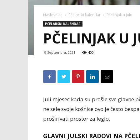
Naslovnica
Pčelarski kalendar
Pčelinjak u Julu
PČELARSKI KALENDAR
PČELINJAK U 
9 Septembra, 2021
400
Juli mjesec kada su prošle sve glavne p
ne sele svoje košnice ovo je često bespa
proširivati prostor za leglo.
GLAVNI JULSKI RADOVI NA PČEL