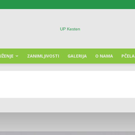
UŽENJE
ZANIMLJIVOSTI
GALERIJA
O NAMA
PČELA
Udruženje
pčelara