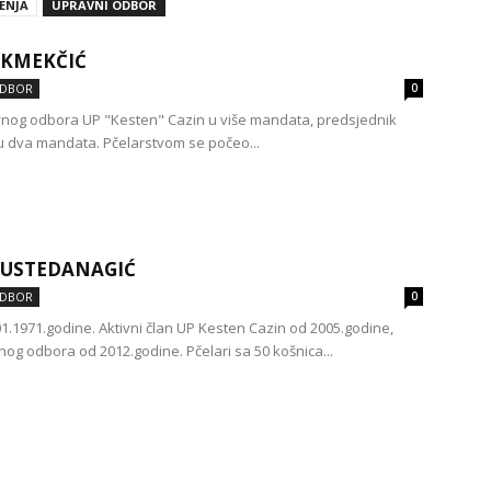
ŽENJA
UPRAVNI ODBOR
Kesten
EKMEKČIĆ
ODBOR
0
nog odbora UP "Kesten" Cazin u više mandata, predsjednik
u dva mandata. Pčelarstvom se počeo...
Cazin
MUSTEDANAGIĆ
ODBOR
0
1.1971.godine. Aktivni član UP Kesten Cazin od 2005.godine,
nog odbora od 2012.godine. Pčelari sa 50 košnica...