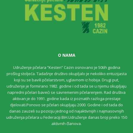
O NAMA
Udruženje pčelara ”Kesten” Cazin osnovano je 50tih godina
prošlog stoljeća. Tadašnje društvo okupljalo je nekoliko entuzijasta
koji su se bavili pčelarstvom, uglavnom iz hobija. Drugi put,
udruženje je formirano 1982. godine i od tada se u njemu okupljaju
napredni pčelari baveći se savremenim pčelarenjem. Rad društva
aktivan je do 1991. godine kada iz poznatih razloga prestaje
djelovati.Ponovo se pčelari okupljaju 2000. Godine i od tada do
danas zauzeli su poziciju jednog od najaktivnijih i najmasovnijih
udruženja pčelara u Federaciji BiH.Udruženje danas broji preko 150
aktivnih članova.