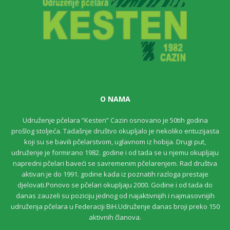
O NAMA
Udruženje pčelara ”Kesten” Cazin osnovano je 50tih godina
prošlog stoljeća. Tadašnje društvo okupljalo je nekoliko entuzijasta
koji su se bavili pčelarstvom, uglavnom iz hobija. Drugi put,
udruženje je formirano 1982. godine i od tada se u njemu okupljaju
napredni pčelari baveći se savremenim pčelarenjem. Rad društva
aktivan je do 1991. godine kada iz poznatih razloga prestaje
djelovati.Ponovo se pčelari okupljaju 2000. Godine i od tada do
danas zauzeli su poziciju jednog od najaktivnijih i najmasovnijih
udruženja pčelara u Federaciji BiH.Udruženje danas broji preko 150
aktivnih članova.