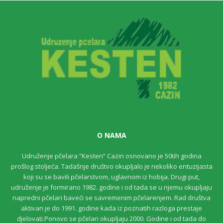
O NAMA
Udruženje pčelara ”Kesten” Cazin osnovano je 50tih godina
prošlog stoljeća. Tadašnje društvo okupljalo je nekoliko entuzijasta
koji su se bavili pčelarstvom, uglavnom iz hobija. Drugi put,
udruženje je formirano 1982. godine i od tada se u njemu okupljaju
napredni pčelari baveći se savremenim pčelarenjem. Rad društva
aktivan je do 1991. godine kada iz poznatih razloga prestaje
djelovati.Ponovo se pčelari okupljaju 2000. Godine i od tada do