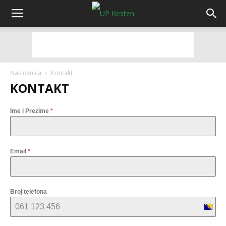
Naslovnica
Kontakt
KONTAKT
Ime i Prezime
*
Email
*
Broj telefona
B
o