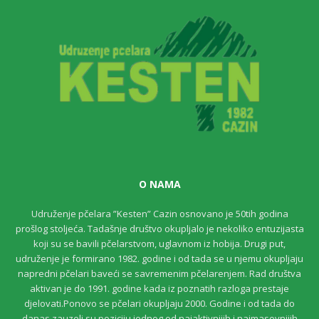
3
8
7
O NAMA
Udruženje pčelara ”Kesten” Cazin osnovano je 50tih godina
prošlog stoljeća. Tadašnje društvo okupljalo je nekoliko entuzijasta
koji su se bavili pčelarstvom, uglavnom iz hobija. Drugi put,
udruženje je formirano 1982. godine i od tada se u njemu okupljaju
napredni pčelari baveći se savremenim pčelarenjem. Rad društva
aktivan je do 1991. godine kada iz poznatih razloga prestaje
djelovati.Ponovo se pčelari okupljaju 2000. Godine i od tada do
danas zauzeli su poziciju jednog od najaktivnijih i najmasovnijih