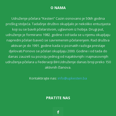
O NAMA
Udruženje pčelara ”Kesten” Cazin osnovano je 50tih godina
prošlog stoljeća. Tadašnje društvo okupljalo je nekoliko entuzijasta
koji su se bavili pčelarstvom, uglavnom iz hobija. Drugi put,
udruženje je formirano 1982. godine i od tada se u njemu okupljaju
napredni pčelari baveći se savremenim pčelarenjem. Rad društva
aktivan je do 1991. godine kada iz poznatih razloga prestaje
djelovati.Ponovo se pčelari okupljaju 2000. Godine i od tada do
danas zauzeli su poziciju jednog od najaktivnijih i najmasovnijih
udruženja pčelara u Federaciji BiH.Udruženje danas broji preko 150
aktivnih članova.
Kontaktirajte nas:
info@upkesten.ba
PRATITE NAS