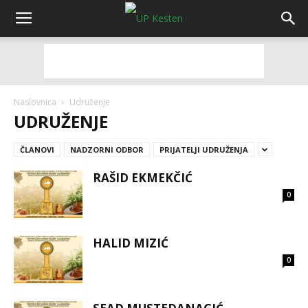
Naslovnica
Udruženje
UDRUŽENJE
ČLANOVI
NADZORNI ODBOR
PRIJATELJI UDRUŽENJA
RAŠID EKMEKČIĆ
0
HALID MIZIĆ
0