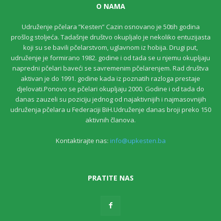
O NAMA
Udruženje pčelara ”Kesten” Cazin osnovano je 50tih godina
prošlog stoljeća. Tadašnje društvo okupljalo je nekoliko entuzijasta
koji su se bavili pčelarstvom, uglavnom iz hobija. Drugi put,
udruženje je formirano 1982. godine i od tada se u njemu okupljaju
napredni pčelari baveći se savremenim pčelarenjem. Rad društva
aktivan je do 1991. godine kada iz poznatih razloga prestaje
djelovati.Ponovo se pčelari okupljaju 2000. Godine i od tada do
danas zauzeli su poziciju jednog od najaktivnijih i najmasovnijih
udruženja pčelara u Federaciji BiH.Udruženje danas broji preko 150
aktivnih članova.
Kontaktirajte nas:
info@upkesten.ba
PRATITE NAS