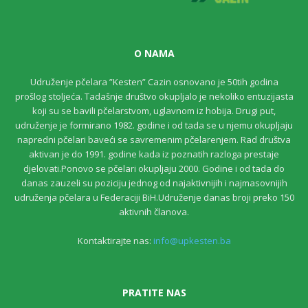
O NAMA
Udruženje pčelara ”Kesten” Cazin osnovano je 50tih godina
prošlog stoljeća. Tadašnje društvo okupljalo je nekoliko entuzijasta
koji su se bavili pčelarstvom, uglavnom iz hobija. Drugi put,
udruženje je formirano 1982. godine i od tada se u njemu okupljaju
napredni pčelari baveći se savremenim pčelarenjem. Rad društva
aktivan je do 1991. godine kada iz poznatih razloga prestaje
djelovati.Ponovo se pčelari okupljaju 2000. Godine i od tada do
danas zauzeli su poziciju jednog od najaktivnijih i najmasovnijih
udruženja pčelara u Federaciji BiH.Udruženje danas broji preko 150
aktivnih članova.
Kontaktirajte nas:
info@upkesten.ba
PRATITE NAS