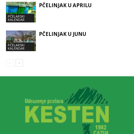
PČELINJAK U APRILU
PČELARSKI
KALENDAR
PČELINJAK U JUNU
PČELARSKI
KALENDAR