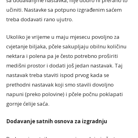
sa dodavanjme nastavka, nije dobro ni prerano to
učiniti. Nastavke sa potpuno izgrađenim saćem
treba dodavati rano ujutro.
Ukoliko je vrijeme u maju mjesecu povoljno za
cvjetanje biljaka, pčele sakupljaju obilnu količinu
nektara i polena pa je često potrebno proširiti
medišni prostor i dodati još jedan nastavak. Taj
nastavak treba staviti ispod prvog kada se
prethodni nastavak koji smo stavili dovoljno
napuni (preko polovine) i pčele počnu poklapati
gornje ćelije saća.
Dodavanje satnih osnova za izgradnju