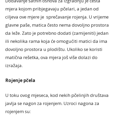
Dodavanje satnih osnova za izgradnju je česta
mjera kojom pribjegavaju pčelari, a jedan od
ciljeva ove mjere je sprečavanje rojenja. U vrijeme
glavne paše, matica često nema dovoljno prostora
da leže. Zato je potrebno dodati (zamijeniti) jedan
ili nekolika rama koja će omogućiti matici da ima
dovoljno prostora u plodištu. Ukoliko se koristi
matična rešetka, ova mjera još više dolazi do
izražaja.
Rojenje pčela
U toku ovog mjeseca, kod nekih pčelinjih društava
javlja se nagon za rojenjem. Uzroci nagona za
rojenjem su: