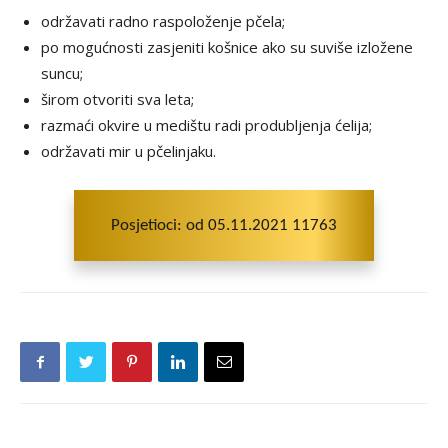
održavati radno raspoloženje pčela;
po mogućnosti zasjeniti košnice ako su suviše izložene
suncu;
širom otvoriti sva leta;
razmaći okvire u medištu radi produbljenja ćelija;
održavati mir u pčelinjaku.
Posjetioci: od 05.11.2021 11763