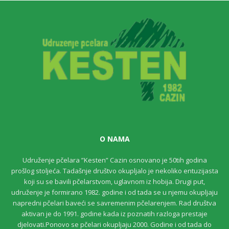
O NAMA
Udruženje pčelara ”Kesten” Cazin osnovano je 50tih godina
prošlog stoljeća. Tadašnje društvo okupljalo je nekoliko entuzijasta
koji su se bavili pčelarstvom, uglavnom iz hobija. Drugi put,
udruženje je formirano 1982. godine i od tada se u njemu okupljaju
napredni pčelari baveći se savremenim pčelarenjem. Rad društva
aktivan je do 1991. godine kada iz poznatih razloga prestaje
djelovati.Ponovo se pčelari okupljaju 2000. Godine i od tada do