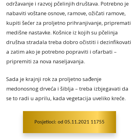
održavanje i razvoj pčelinjih društava. Potrebno je
nabaviti voštane osnove, ramove, ožičati ramove,
kupiti šećer za proljetno prihranjivanje, pripremati
medišne nastavke. Košnice iz kojih su pčelinja
društva stradala treba dobro očistiti i dezinfikovati
a zatim ako je potrebno popraviti i ofarbati –
pripremiti za nova naseljavanja.
Sada je krajnji rok za proljetno sađenje
medonosnog drveća i šiblja – treba izbjegavati da
se to radi u aprilu, kada vegetacija uveliko kreće.
Posjetioci: od 05.11.2021 11755