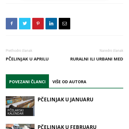
Prethodni članak
Naredni članak
PČELINJAK U APRILU
RURALNI ILI URBANI MED
POVEZANI ČLANCI
VIŠE OD AUTORA
PČELINJAK U JANUARU
PČELARSKI
KALENDAR
PČELINJAK U FEBRUARU