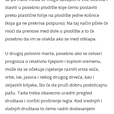
staviti u posebno plodište koje ćemo postaviti
preko plastične folije na plodište jedne košnice
(koja ga ne prekriva potpuno). Na taj način pčele će
moći da prenose med dole u plodište a to će
posebno da im se olakša ako se med otklapa.
U drugoj polovini marta, posebno ako se ostvari
prognoza o relativno lijepom i toplom vremenu,
može da se očekuje cvjetanje raznih vrsta voća,
vrbe, ive, javora i nekog drugog drveća, kao i
zeljastih biljaka, što će da pruži dobru podsticajnu
pašu. Tada treba obavezno uraditi pregled
društava i izvršiti proširenje legla. Kod srednjih i
slabijih društava to ćemo raditi dodavanjem