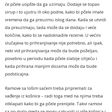
će pčele uopšte da ga uzimaju. Dodaje se topao
sirup i to ujutru ili oko podne, kako bi pčele imale
vremena da ga preuzmu istog dana. Kada se utvrdi
da preuzimaju, tada može da se dodaju i veće
količine, kako bi se nadoknadile rezerve. U većini
slučajeva to prihranjivanje nije potrebno, ali ipak,
neki vid prihranjivanja može da bude poželjan,
posebno u periodu kada pčele slabije izlijeću i
kada prihrana manjim dozama može da bude
podsticajna.
Ramove sa lošim saćem treba pripremati za
vađenje iz košnice – radi toga med na njima treba
otklapati kako bi ga pčele prenijele. Takvi ramovi
sa po malo meda se mogu sakupiti iz više košnica i