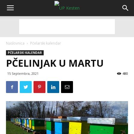
Naslovnica
Pčelarski kalendar
PČELARSKI KALENDAR
PČELINJAK U MARTU
15 Septembra, 2021
480