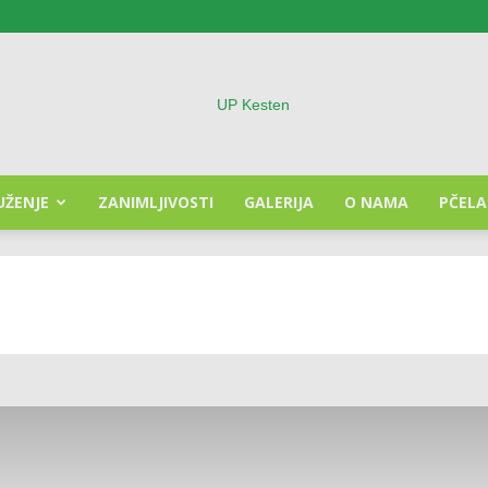
UŽENJE
ZANIMLJIVOSTI
GALERIJA
O NAMA
PČELA
Udruženje
pčelara