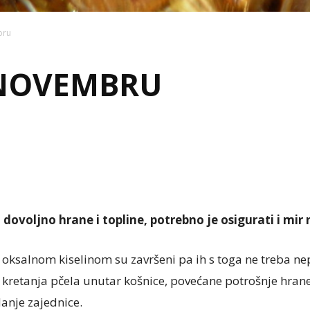
bru
 NOVEMBRU
dovoljno hrane i topline, potrebno je osigurati i mir
ja oksalnom kiselinom su završeni pa ih s toga ne treba 
retanja pčela unutar košnice, povećane potrošnje hrane,
anje zajednice.