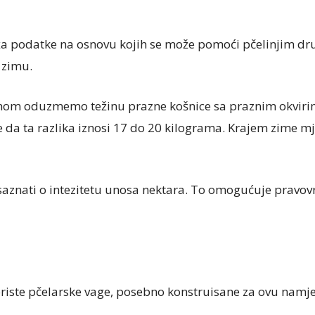
a podatke na osnovu kojih se može pomoći pčelinjim druš
 zimu.
anom oduzmemo težinu prazne košnice sa praznim okvirim
 je da ta razlika iznosi 17 do 20 kilograma. Krajem zime m
saznati o intezitetu unosa nektara. To omogućuje pravov
oriste pčelarske vage, posebno konstruisane za ovu namje