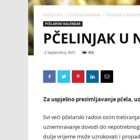
Naslovnica
Pčelarski kalendar
Pčelinjak u Novem
PČELARSKI KALENDAR
PČELINJAK U
2 Septembra, 2021
455
Za uspješno prezimljavanje pčela, uz 
Svi veći pčelarski radovi osim tretiran
uznemiravanje dovodi do nepotrebnog k
dulje vrijeme može uzrokovati i propad