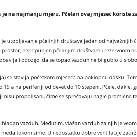
je na najmanju mjeru. Pčelari ovaj mjesec koriste za 
je utopljavanje pčelinjih društava jedan od najvažnijih č
an prostor, nepopunjen pčelinjim društvom i rezervnom 
 obavlja i odozgo, da se topao vazduh ne bi gubio u slo
tija) se stavlja početkom mjeseca na poklopnu dasku. Te
 15 a na periferiji od devet do 10 stepeni. Pčele, dakle, gr
ji nisu propolisani, čime se sprečavaju nagle promjene
 hladan vazduh. Međutim, vlažan vazduh za njih je veom
meda tokom zime. U nedostatku dobre ventilacije zadržav