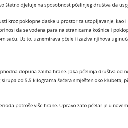
ovo štetno djeluje na sposobnost pčelinjeg društva da usp
ti kroz poklopne daske u prostor za utopljavanje, kao i 
doprinosi da se vodena para na stranicama košnice i pokl
rom saću. Uz to, uznemirava pčele i izaziva njihova uginuć
hodna dopuna zaliha hrane. Jaka pčelinja društva od n
sirupa od 5,5 kilograma šećera smješten oko klubeta, pč
erioda potroše više hrane. Upravo zato pčelar je u nov