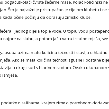
pogaču(kolač) čvrste šećerne mase. Kolač količinski ne t
jan. Što je najvažnije pristupačan je cijelom klubetu i ne 
 kada pčele počinju da obrazuju zimsko klube.
šećera i jednog dijela tople vode. U toplu vodu postepeno
 najpre na slabu, a potom jaču vatru i stalno mješa, sve
ga osoba uzima malu količinu tečnosti i stavlja u hladnu 
mješa. Ako se mala količina tečnosti zgusne i postane bijel
e stavlja u drugi sud s hladnom vodom. Ovako ukuhanom 
o izmješa.
e podatke o zalihama, krajem zime o potrebnom dodavanj