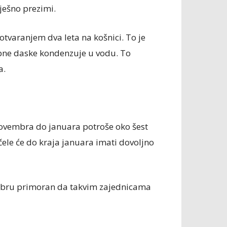
ješno prezimi.
otvaranjem dva leta na košnici. To je
opne daske kondenzuje u vodu. To
a.
ovembra do januara potroše oko šest
ele će do kraja januara imati dovoljno
embru primoran da takvim zajednicama