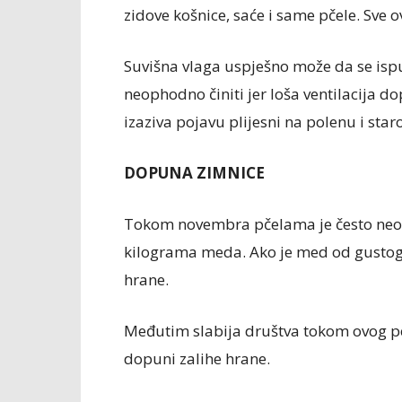
zidove košnice, saće i same pčele. Sve 
Suvišna vlaga uspješno može da se ispus
neophodno činiti jer loša ventilacija 
izaziva pojavu plijesni na polenu i sta
DOPUNA ZIMNICE
Tokom novembra pčelama je često neop
kilograma meda. Ako je med od gustog 
hrane.
Međutim slabija društva tokom ovog p
dopuni zalihe hrane.