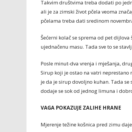
Takvim društvima treba dodati po jednu 
ali je za zimski život pčela veoma znača
pčelama treba dati sredinom novembra
Šećerni kolač se sprema od pet dijlova 
ujednačenu masu. Tada sve to se stavlja
Posle minut-dva vrenja i mješanja, dru
Sirup koji je ostao na vatri neprestano 
je da je sirup dovoljno kuhan. Tada s
dodaje se sok od jednog limuna i dobr
VAGA POKAZUJE ZALIHE HRANE
Mjerenje težine košnica pred zimu daj