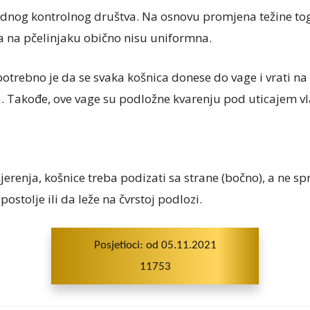
ednog kontrolnog društva. Na osnovu promjena težine tog
va na pčelinjaku obično nisu uniformna.
 potrebno je da se svaka košnica donese do vage i vrati n
. Takođe, ove vage su podložne kvarenju pod uticajem vl
mjerenja, košnice treba podizati sa strane (bočno), a ne s
stolje ili da leže na čvrstoj podlozi.
Posjetioci: od 05.11.2021
11753