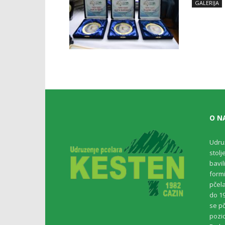
GALERIJA
O N
Udru
stolj
bavil
formi
pčel
do 19
se pč
pozic