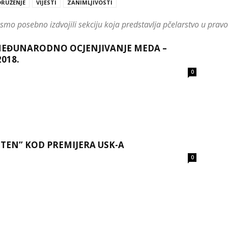
RUŽENJE
VIJESTI
ZANIMLJIVOSTI
Kesten
to smo posebno izdvojili sekciju koja predstavlja pčelarstvo u pravo
EĐUNARODNO OCJENJIVANJE MEDA –
2018.
0
Cazin
STEN” KOD PREMIJERA USK-A
0