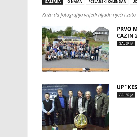
GALERIJA
O NAMA
PČELARSKI KALENDAR
UD
Kažu da fotografija vrijedi hljadu riječi i za
PRVO M
CAZIN 
GALERIJA
UP “KE
GALERIJA