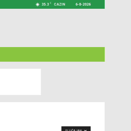
C
35.3
6-8-2026
CAZIN
SLUČAJAN