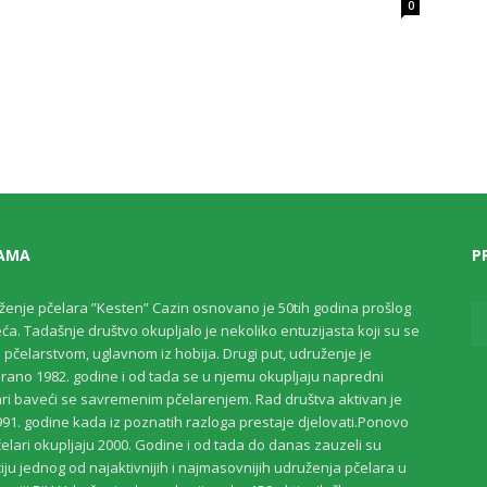
0
AMA
P
ženje pčelara ”Kesten” Cazin osnovano je 50tih godina prošlog
eća. Tadašnje društvo okupljalo je nekoliko entuzijasta koji su se
i pčelarstvom, uglavnom iz hobija. Drugi put, udruženje je
rano 1982. godine i od tada se u njemu okupljaju napredni
ari baveći se savremenim pčelarenjem. Rad društva aktivan je
91. godine kada iz poznatih razloga prestaje djelovati.Ponovo
elari okupljaju 2000. Godine i od tada do danas zauzeli su
iju jednog od najaktivnijih i najmasovnijih udruženja pčelara u