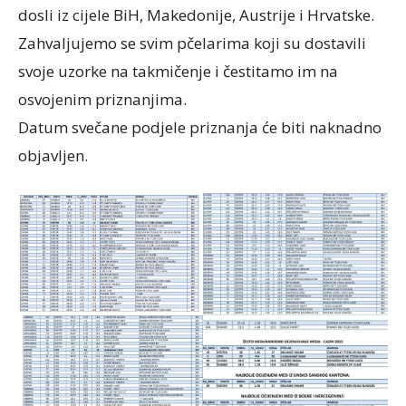
dosli iz cijele BiH, Makedonije, Austrije i Hrvatske.
Zahvaljujemo se svim pčelarima koji su dostavili
svoje uzorke na takmičenje i čestitamo im na
osvojenim priznanjima.
Datum svečane podjele priznanja će biti naknadno
objavljen.