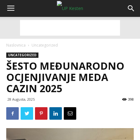
Naslovnica
Uncategorized
UNCATEGORIZED
ŠESTO MEĐUNARODNO
OCJENJIVANJE MEDA
CAZIN 2025
28 Augusta, 2025
398