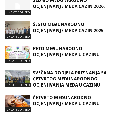
SEDMO MEĐUNARODNO
OCJENJIVANJE MEDA CAZIN 2026.
UNCATEGORIZED
ŠESTO MEĐUNARODNO
OCJENJIVANJE MEDA CAZIN 2025
UNCATEGORIZED
PETO MEĐUNARODNO
OCJENJIVANJE MEDA U CAZINU
UNCATEGORIZED
SVEČANA DODJELA PRIZNANJA SA
ČETVRTOG MEĐUNARODNOG
OCJENJIVANJA MEDA U CAZINU
UNCATEGORIZED
ČETVRTO MEĐUNARODNO
OCJENJIVANJE MEDA U CAZINU
UNCATEGORIZED