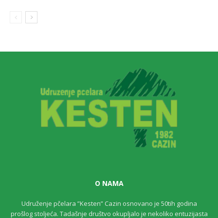
O NAMA
Udruženje pčelara ”Kesten” Cazin osnovano je 50tih godina
prošlog stoljeća. Tadašnje društvo okupljalo je nekoliko entuzijasta