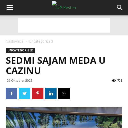
Naslovnica
Uncategorized
UNCATEGORIZED
SEDMI SAJAM MEDA U
CAZINU
29 Oktobra, 2022
701