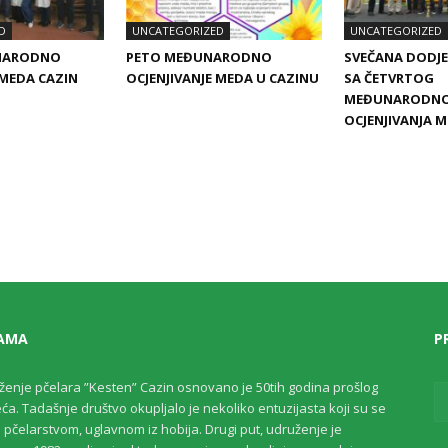
D
UNCATEGORIZED
UNCATEGORIZED
NARODNO
PETO MEĐUNARODNO
SVEČANA DODJE
 MEDA CAZIN
OCJENJIVANJE MEDA U CAZINU
SA ČETVRTOG
MEĐUNARODN
OCJENJIVANJA 
AMA
P
ženje pčelara ”Kesten” Cazin osnovano je 50tih godina prošlog
eća. Tadašnje društvo okupljalo je nekoliko entuzijasta koji su se
i pčelarstvom, uglavnom iz hobija. Drugi put, udruženje je