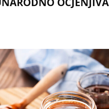
NARODNO OCJENJIVA
Kesten
Cazin