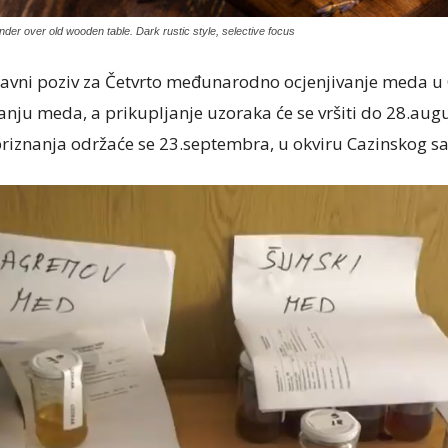
der over old wooden table. Dark rustic style, selective focus
Javni poziv za Četvrto međunarodno ocjenjivanje meda u C
nju meda, a prikupljanje uzoraka će se vršiti do 28.aug
priznanja održaće se 23.septembra, u okviru Cazinskog s