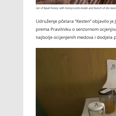
Jar of liquid honey with honeycomb inside and bunch of dry laven
Udruženje pčelara “Kesten” objavilo je 
prema Pravilniku o senzornom ocjenjiva
najbolje ocijenjenih medova i dodjela 