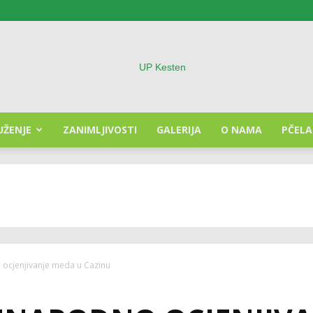
UŽENJE
ZANIMLJIVOSTI
GALERIJA
O NAMA
PČELA
Udruženje
pčelara
ocjenjivanje meda u Cazinu