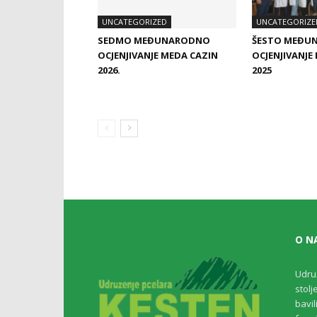
UNCATEGORIZED
UNCATEGORIZE
SEDMO MEĐUNARODNO
ŠESTO MEĐU
OCJENJIVANJE MEDA CAZIN
OCJENJIVANJE
2026.
2025
O N
Udru
stolj
bavil