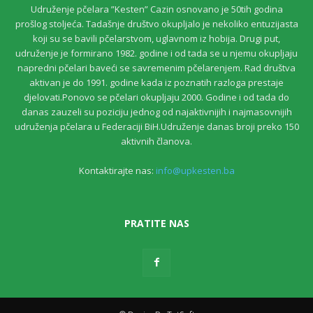
Udruženje pčelara ”Kesten” Cazin osnovano je 50tih godina
prošlog stoljeća. Tadašnje društvo okupljalo je nekoliko entuzijasta
koji su se bavili pčelarstvom, uglavnom iz hobija. Drugi put,
udruženje je formirano 1982. godine i od tada se u njemu okupljaju
napredni pčelari baveći se savremenim pčelarenjem. Rad društva
aktivan je do 1991. godine kada iz poznatih razloga prestaje
djelovati.Ponovo se pčelari okupljaju 2000. Godine i od tada do
danas zauzeli su poziciju jednog od najaktivnijih i najmasovnijih
udruženja pčelara u Federaciji BiH.Udruženje danas broji preko 150
aktivnih članova.
Kontaktirajte nas:
info@upkesten.ba
PRATITE NAS