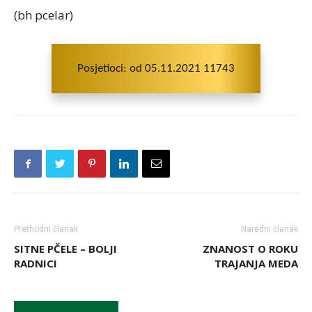
(bh pcelar)
Posjetioci: od 05.11.2021 11743
Prethodni članak
Naredni članak
SITNE PČELE – BOLJI
ZNANOST O ROKU
RADNICI
TRAJANJA MEDA