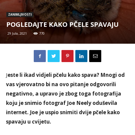
ZANIMLJIVOSTI
POGLEDAJTE KAKO PČELE SPAVAJU
29 Jula, 2021
770
J
este li ikad vidjeli pčelu kako spava? Mnogi od
vas vjerovatno bi na ovo pitanje odgovorili
negativno, a upravo je zbog toga fotografija
koju je snimio fotograf Joe Neely oduševila
internet. Joe je uspio snimiti dvije pčele kako
spavaju u cvijetu.