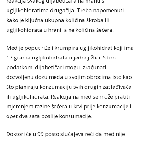
reakcija svakog dijabetičara na hranu s
ugljikohidratima drugačija. Treba napomenuti
kako je ključna ukupna količina škroba ili
ugljikohidrata u hrani, a ne količina šećera.
Med je poput riže i krumpira ugljikohidrat koji ima
17 grama ugljikohidrata u jednoj žlici. S tim
podatkom, dijabetičari mogu izračunati
dozvoljenu dozu meda u svojim obrocima isto kao
što planiraju konzumaciju svih drugih zaslađivača
ili ugljikohidrata. Reakcija na med se može pratiti
mjerenjem razine šećera u krvi prije konzumacije i
opet dva sata poslije konzumacije.
Doktori će u 99 posto slučajeva reći da med nije