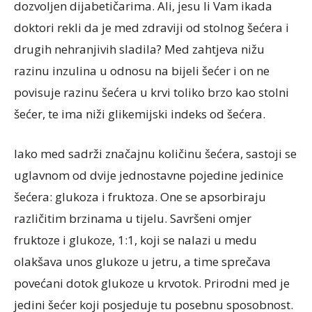
dozvoljen dijabetičarima. Ali, jesu li Vam ikada
doktori rekli da je med zdraviji od stolnog šećera i
drugih nehranjivih sladila? Med zahtjeva nižu
razinu inzulina u odnosu na bijeli šećer i on ne
povisuje razinu šećera u krvi toliko brzo kao stolni
šećer, te ima niži glikemijski indeks od šećera.
Iako med sadrži značajnu količinu šećera, sastoji se
uglavnom od dvije jednostavne pojedine jedinice
šećera: glukoza i fruktoza. One se apsorbiraju
različitim brzinama u tijelu. Savršeni omjer
fruktoze i glukoze, 1:1, koji se nalazi u medu
olakšava unos glukoze u jetru, a time sprečava
povećani dotok glukoze u krvotok. Prirodni med je
jedini šećer koji posjeduje tu posebnu sposobnost.