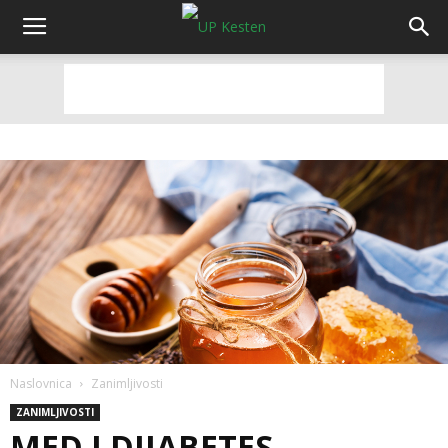
Naslovnica
Zanimljivosti
ZANIMLJIVOSTI
MED I DIJABETES