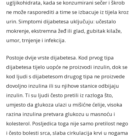
ugljikohidrata, kada se konzumirani sečer i škrob
ne može rasporediti a time se izbacuje iz tijela kroz
urin. Simptomi dijabetesa uključuju: učestalo
mokrenje, ekstremna žeđ ili glad, gubitak kilaže,
umor, trnjenje i infekcija.
Postoje dvije vrste dijabetesa. Kod prvog tipa
dijabetesa tijelo uopće ne proizvodi inzulin, dok se
kod ljudi s dijabetesom drugog tipa ne proizvede
dovoljno inzulina ili su njihove stanice odbijaju
inzulin. Ti su ljudi često pretili iz razloga što,
umjesto da glukoza ulazi u mišićne ćelije, visoka
razina inzulina pretvara glukozu u masnoću i
kolesterol. Posljedica toga nije samo pretilost nego
i često bolesti srca, slaba cirkulacija krvi u nogama