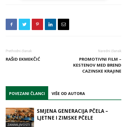
Prethodni članak
Naredni članak
RAŠID EKMEKČIĆ
PROMOTIVNI FILM –
KESTENOV MED BREND
CAZINSKE KRAJINE
POVEZANI ČLANCI
VIŠE OD AUTORA
SMJENA GENERACIJA PČELA –
LJETNE I ZIMSKE PČELE
ZANIMLJIVOSTI