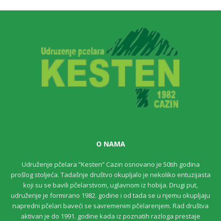
O NAMA
Udruženje pčelara ”Kesten” Cazin osnovano je 50tih godina
prošlog stoljeća. Tadašnje društvo okupljalo je nekoliko entuzijasta
koji su se bavili pčelarstvom, uglavnom iz hobija. Drugi put,
udruženje je formirano 1982. godine i od tada se u njemu okupljaju
napredni pčelari baveći se savremenim pčelarenjem. Rad društva
aktivan je do 1991. godine kada iz poznatih razloga prestaje