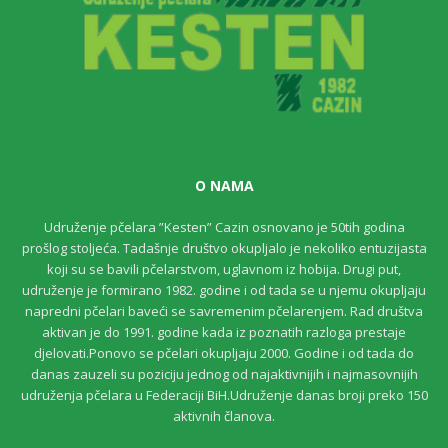
O NAMA
Udruženje pčelara ”Kesten” Cazin osnovano je 50tih godina
prošlog stoljeća. Tadašnje društvo okupljalo je nekoliko entuzijasta
koji su se bavili pčelarstvom, uglavnom iz hobija. Drugi put,
udruženje je formirano 1982. godine i od tada se u njemu okupljaju
napredni pčelari baveći se savremenim pčelarenjem. Rad društva
aktivan je do 1991. godine kada iz poznatih razloga prestaje
djelovati.Ponovo se pčelari okupljaju 2000. Godine i od tada do
danas zauzeli su poziciju jednog od najaktivnijih i najmasovnijih
udruženja pčelara u Federaciji BiH.Udruženje danas broji preko 150
aktivnih članova.