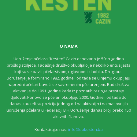
O NAMA
Udruženje pčelara ”Kesten” Cazin osnovano je 50tih godina
prošlog stoljeća. Tadašnje društvo okupljalo je nekoliko entuzijasta
koji su se bavili pčelarstvom, uglavnom iz hobija. Drugi put,
udruženje je formirano 1982. godine i od tada se u njemu okupljaju
napredni pčelari baveći se savremenim pčelarenjem. Rad društva
aktivan je do 1991. godine kada iz poznatih razloga prestaje
djelovati.Ponovo se pčelari okupljaju 2000. Godine i od tada do
danas zauzeli su poziciju jednog od najaktivnijih i najmasovnijih
udruženja pčelara u Federaciji BiH.Udruženje danas broji preko 150
aktivnih članova.
Kontaktirajte nas:
info@upkesten.ba