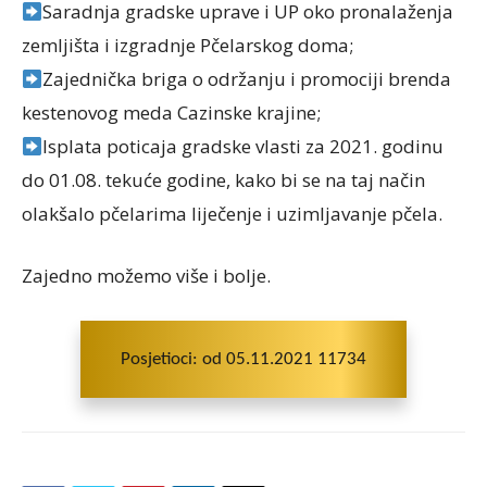
Saradnja gradske uprave i UP oko pronalaženja
zemljišta i izgradnje Pčelarskog doma;
Zajednička briga o održanju i promociji brenda
kestenovog meda Cazinske krajine;
Isplata poticaja gradske vlasti za 2021. godinu
do 01.08. tekuće godine, kako bi se na taj način
olakšalo pčelarima liječenje i uzimljavanje pčela.
Zajedno možemo više i bolje.
Posjetioci: od 05.11.2021 11734