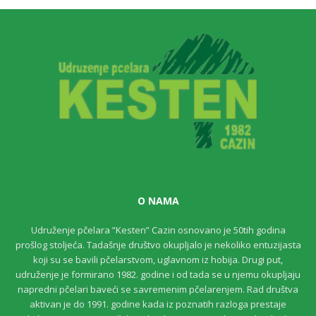
O NAMA
Udruženje pčelara ”Kesten” Cazin osnovano je 50tih godina
prošlog stoljeća. Tadašnje društvo okupljalo je nekoliko entuzijasta
koji su se bavili pčelarstvom, uglavnom iz hobija. Drugi put,
udruženje je formirano 1982. godine i od tada se u njemu okupljaju
napredni pčelari baveći se savremenim pčelarenjem. Rad društva
aktivan je do 1991. godine kada iz poznatih razloga prestaje